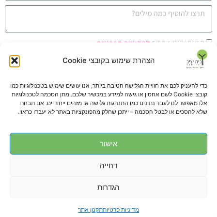
קראתי ואני מסכים
למדיניות הפרטיות
הצהרת שימוש בקובצי Cookie
שליחה
כדי להעניק לכם את חוויית הגלישה הטובה ביותר, אנו עושים שימוש בטכנולוגיות כמו
קובצי Cookie לשם אחסון או גישה למידע במכשיר שלכם. מתן הסכמה לטכנולוגיות
אלו מאפשר לנו לעבד נתונים כמו התנהגות גלישה או מזהים ייחודיים. אם תבחרו
שלא להסכים או לבטל הסכמה – ייתכן שחלק מהפונקציות באתר לא יעבדו כראוי.
עלינו ברשת
אישור
דחייה
הגדרות
08-6275735
08-6277444
מדיניות פרטיות
תקנון אתר