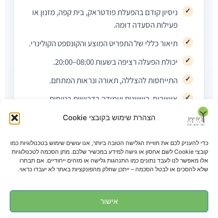
ניסיון קודם בהפעלת פודטראק, בית קפה, מזנון או
פעילות הסעדה דומה.
תיאור כללי של התפריט המוצע והקונספט הקולינרי.
יכולת הפעלה רציפה בשעות 08:00–20:00.
התייחסות להצללה, תאורה ונראות המתחם.
אישורים, רישיונות ועמידה בדרישות בטיחות,
תברואה וכל דין רלוונטי.
הצהרת שימוש בקובצי Cookie
כדי להעניק לכם את חוויית הגלישה הטובה ביותר, אנו עושים שימוש בטכנולוגיות כמו
קובצי Cookie לשם אחסון או גישה למידע במכשיר שלכם. מתן הסכמה לטכנולוגיות
אלו מאפשר לנו לעבד נתונים כמו התנהגות גלישה או מזהים ייחודיים. אם תבחרו
עלינו ברשת
שלא להסכים או לבטל הסכמה – ייתכן שחלק מהפונקציות באתר לא יעבדו כראוי.
אישור