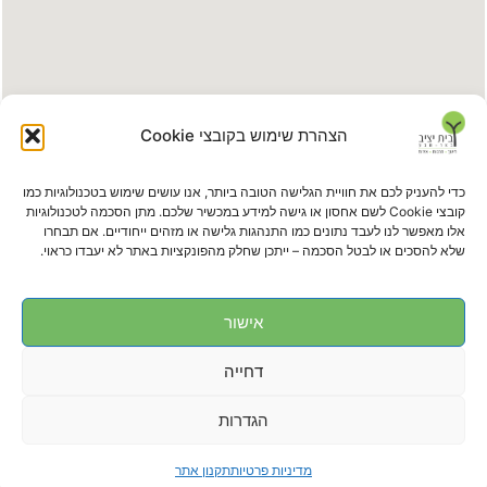
הצהרת שימוש בקובצי Cookie
כדי להעניק לכם את חוויית הגלישה הטובה ביותר, אנו עושים שימוש בטכנולוגיות כמו
קובצי Cookie לשם אחסון או גישה למידע במכשיר שלכם. מתן הסכמה לטכנולוגיות
אלו מאפשר לנו לעבד נתונים כמו התנהגות גלישה או מזהים ייחודיים. אם תבחרו
עלינו ברשת
שלא להסכים או לבטל הסכמה – ייתכן שחלק מהפונקציות באתר לא יעבדו כראוי.
אישור
דחייה
08-6275735
08-6277444
הגדרות
reservation@rashi.org.il
העצמאות 79, באר שבע
האתר פותח ועוצב ע"י חברת הפרסום וסטודיו לגרפיקה ET-MA​
מדיניות פרטיות
תקנון אתר