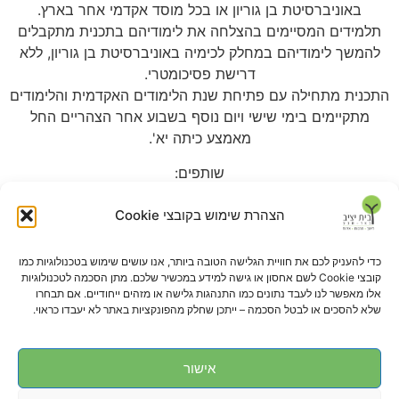
באוניברסיטת בן גוריון או בכל מוסד אקדמי אחר בארץ.
תלמידים המסיימים בהצלחה את לימודיהם בתכנית מתקבלים
להמשך לימודיהם במחלק לכימיה באוניברסיטת בן גוריון, ללא
דרישת פסיכומטרי.
התכנית מתחילה עם פתיחת שנת הלימודים האקדמית והלימודים
מתקיימים בימי שישי ויום נוסף בשבוע אחר הצהריים החל
מאמצע כיתה יא'.
שותפים:
התכנית פועלת בשיתוף פעולה עם עיריית באר שבע, חברת
הצהרת שימוש בקובצי Cookie
"אדמה", אוניברסיטת בן גוריון- המחלקה לכימיה, מרכז חוסידמן,
משרד החינוך ובית יציב.
כדי להעניק לכם את חוויית הגלישה הטובה ביותר, אנו עושים שימוש בטכנולוגיות כמו
קובצי Cookie לשם אחסון או גישה למידע במכשיר שלכם. מתן הסכמה לטכנולוגיות
אלו מאפשר לנו לעבד נתונים כמו התנהגות גלישה או מזהים ייחודיים. אם תבחרו
עלינו ברשת
שלא להסכים או לבטל הסכמה – ייתכן שחלק מהפונקציות באתר לא יעבדו כראוי.
אישור