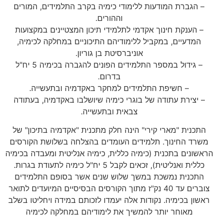
– הגברת המודעות ללימודי כימיה בקרב התלמידים, המורים
וההורים.
– הענקת חינוך אקדמי לתלמידי תיכון המצטיינים במקצועות
המדעיים, במקביל ללימודיהם התיכוניים במחלקה לכימיה,
אוניברסיטת בן גוריון.
– גידול במספר התלמידים הפונים להגברה בכימיה 5 יח"ל
בדרום.
– חשיפת התלמידים למחקר באקדמיה ובתעשייה.
– יצירת עתודה של בוגרי כימיה שיושלבו באקדמיה, בעתודה
צבאית ובתעשייה.
התכנית "מארי קירי" הינה חלק מתכנית "אקדמיה בתיכון" של
משרד החינוך. תלמידים העומדים בהצלחה בשלושת הקורסים
הראשונים בתכנית (כימיה כללית, כימיה אנליטית ומעבדה בכימיה
כללית ואנליטית), זכאים לקבל 5 יח"ל כימיה לתעודת בגרות.
התכנית נמשכת במשך שלוש שנים אשר בסופם התלמידים
צוברים עד 40 נק"ז מתוך הקורסים הבסיסיים המיועדים לתואר
ראשון בכימיה. נקודות אלה יעמדו לזכותם במידה ויחליטו בשלב
מאוחר יותר להמשיך את לימודיהם במחלקה לכימיה