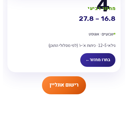
מחזור רביעי
16.8 – 27.8
שבועיים · אוגוסט
גילאי 5–12 · כיתות א׳–ו׳ (לפי מסלולי התוכן)
בחרו מחזור
רישום אונליין