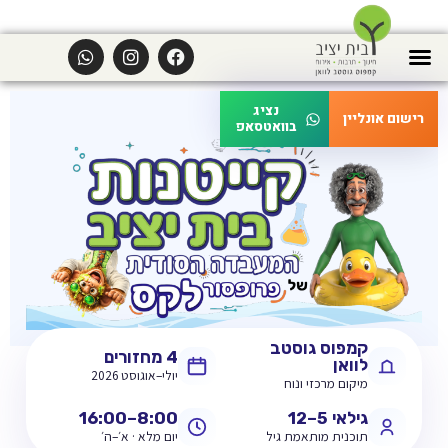
דלגו לתוכן הראשי
נציג
קייטנות בית יציב — במעבדה ה
רישום אונליין
קיץ 2026 · ההרשמה פתוחה
בוואטסאפ
קמפוס גוסטב
4 מחזורים
לוואן
יולי–אוגוסט 2026
מיקום מרכזי ונוח
גילאי 5–12
8:00–16:00
תוכנית מותאמת גיל
יום מלא · א׳–ה׳