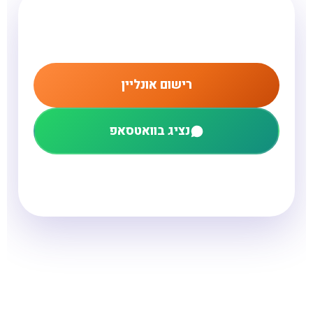
מוכנים לקיץ של חקר, מדע
וחוויה?
רישום אונליין
נציג בוואטסאפ
נציג בוואטסאפ לשאלות ושירות בלבד · ההרשמה מתבצעת ברישום
האונליין בלבד · זמינים בימים א׳–ה׳