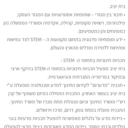
בית יציב.
• חיבור בין מגזרי – שותפויות אסטרטגיות עם המגזר העסקי,
פילנתרופי, רשויות מקומיות, קהילה, אקדמיה ומשרדי הממשלה (הן
כמפתחים והן כמטמיעים).
• ידע ומומחיות פדגוגית בתחום מקצועות ה – STEM לצד גמישות
ופתיחות ללמידת מודלים מהארץ והעולם.
תכניות חינוכיות בתחומי ה- STEM :
בית יציב מפעיל תכניות חינוכיות בתחומי ה-STEM בהיקף ארצי
ובמיקוד בפריפריה החברתית והגיאוגרפית.
• תכנית "מדערום" לקידום החינוך למדע וטכנולוגיה מופעלת ע"י
בית יציב בעשור האחרון. התכנית התחילה כמיזם משותף של קרן
רש"י ומשרד החינוך וכיום מנוהלת תחת מכרז של משרד החינוך.
התכנית פועלת במחוז צפון, דרום, מרכז וירושלים.
• ניידות מדע על גלגלים מאפשרות להפעיל תכניות מדעיות בגני
הילדים ובבתי הספר, ניידות המדע מאובזרות בציוד מדעי להפעלת