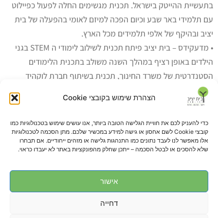
בתעשיית ההייטק בישראל. תכנית מגשימים החלה לפעול כפיילוט
עם תלמידי באר שבע וכיום הפכה למיזם לאומי בהפעלה של בית
יציב ובהיקף של אלפי תלמידים מכל הארץ.
• מדעקידס – בית יציב פיתח תכנית לשילוב לימודי ה STEM בגני
הילדים באופן רציף במהלך השנה משולב בתכנית הלימודים
הסטנדרטית של משרד החינוך, תכנית בשיתוף חברת לוקהיד
מרטין, קרן רש"י ומשרד החינוך.
הצהרת שימוש בקובצי Cookie
כדי להעניק לכם את חוויית הגלישה הטובה ביותר, אנו עושים שימוש בטכנולוגיות כמו
קובצי Cookie לשם אחסון או גישה למידע במכשיר שלכם. מתן הסכמה לטכנולוגיות
אלו מאפשר לנו לעבד נתונים כמו התנהגות גלישה או מזהים ייחודיים. אם תבחרו
עלינו ברשת
שלא להסכים או לבטל הסכמה – ייתכן שחלק מהפונקציות באתר לא יעבדו כראוי.
אישור
דחייה
08-6275735
08-6277444