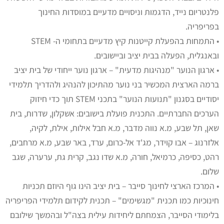
פלנטריום נייד, הדגמות וניסויים מדעיים במוסדות החינוך
בפריפריה.
• התמחות בהפעלת קייטנות קיץ מדעיים בתחומי ה- STEM
ובאנגלית, הפעלה בבית יציב וביישובים.
• ארגון הנוער "מנהיגות מדעית" – ארגון נוער ייחודי של בית יציב
ברמה הארצית המכשיר בני נוער מהתיכון להנהיג ולהדריך תלמידי
יסודיים בסגנון "תנועות הנוער" בתכני STEM תוך כדי חיזוק
הערכים החברתיים. התכנית פועלת בישובים: אשקלון, שדרות, בית
שאן, תל שבע, מ.א נווה מדבר, מ.א חבל אילות, אילת, לקיה,
אלזרנוג – אבו קוידר, מג'ד אל-כרום, ערד, באר שבע, מ.א מרחבים,
רהט, כסיפה, כרמיאל, חורה, מ.א שדו נגב, קרית גת, ערערה, שגב
שלום.
• המרכז הארצי לחינוך סייבר – בית יציב הינו גוף היוזם תכניות
חינוכיות כמו תכנית "מגשימים" – תכנית לקידום תלמידי הפריפריה
בלימודי הסייבר, הצמחתם ליחידות עילית בצה"ל ובהמשך שילובם